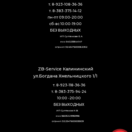
т. 8-923-108-36-36
т. 8-383-375-14-12
пн-пт 09:00-20:00
сб-вс 10:00-19:00
БЕЗ ВЫХОДНЫХ
ИП Султанова Е.А
инн 540233544147
огрнип 324547600082052
ZB-Service Калининский
ул.Богдана Хмельницкого 1/1
т. 8-923-118-36-36
т. 8-383-375-94-24
10:00 -20:00
БЕЗ ВЫХОДНЫХ
ИП Султанов И.В. 
инн 860322996996
огрнип 322547600005509