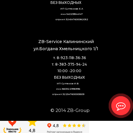
БЕЗ ВЫХОДНЫХ
ИП Султанова Е.А
инн 540233544147
огрнип 324547600082052
ZB-Service Калининский
ул.Богдана Хмельницкого 1/1
т. 8-923-118-36-36
т. 8-383-375-94-24
10:00 -20:00
БЕЗ ВЫХОДНЫХ
ИП Султанов И.В. 
инн 860322996996
огрнип 322547600005509
© 2014 ZB-Group