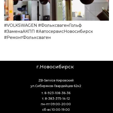
#VOLKSWAGEN #ФольксвагенГольф
#ЗаменаАКПП #АвтосервисНовосибирск
#РемонтФольксваген
г.Новосибирск
ZB-Service Кировский
ул.Сибиряков-Гвардейцев 62к2
т. 8-923-108-36-36
т. 8-383-375-14-12
пн-пт 09:00-20:00
сб-вс 10:00-19:00