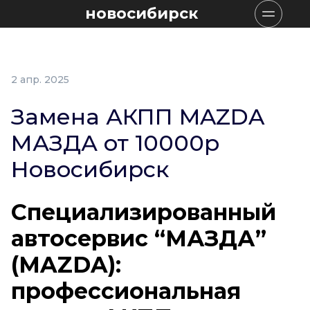
новосибирск
2 апр. 2025
Замена АКПП MAZDA
МАЗДА от 10000р
Новосибирск
Специализированный
автосервис “МАЗДА”
(MAZDA):
профессиональная