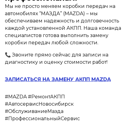
Мы не просто меняем коробки передач на
автомобилях “МАЗДА” (MAZDA) – мы
обеспечиваем надежность и долговечность
каждой установленной АКПП. Наша команда
специалистов готова выполнить замену
коробки передач любой сложности.
📞 Звоните прямо сейчас для записи на
диагностику и оценку стоимости работ!
ЗАПИСАТЬСЯ НА ЗАМЕНУ АКПП MAZDA
#MAZDA #РемонтАКПП
#АвтосервисНовосибирск
#ОбслуживаниеМазда
#ПрофессиональныйСервис