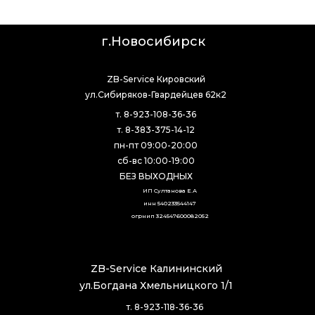
г.Новосибирск
ZB-Service Кировский
ул.Сибиряков-Гвардейцев 62к2
т. 8-923-108-36-36
т. 8-383-375-14-12
пн-пт 09:00-20:00
сб-вс 10:00-19:00
БЕЗ ВЫХОДНЫХ
ИП Султанова Е.А
инн 540233544147
огрнип 324547600082052
ZB-Service Калининский
ул.Богдана Хмельницкого 1/1
т. 8-923-118-36-36