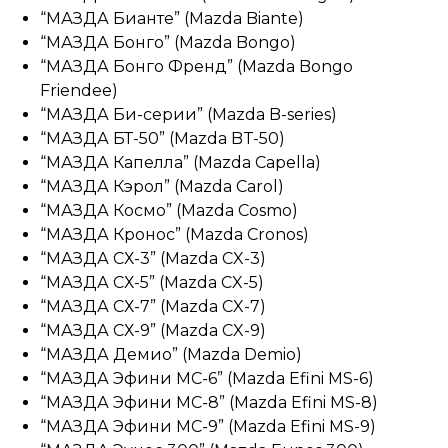
“МАЗДА Бианте” (Mazda Biante)
“МАЗДА Бонго” (Mazda Bongo)
“МАЗДА Бонго Френд” (Mazda Bongo
Friendee)
“МАЗДА Би-серии” (Mazda B-series)
“МАЗДА БТ-50” (Mazda BT-50)
“МАЗДА Капелла” (Mazda Capella)
“МАЗДА Кэрол” (Mazda Carol)
“МАЗДА Космо” (Mazda Cosmo)
“МАЗДА Кронос” (Mazda Cronos)
“МАЗДА СХ-3” (Mazda CX-3)
“МАЗДА СХ-5” (Mazda CX-5)
“МАЗДА СХ-7” (Mazda CX-7)
“МАЗДА СХ-9” (Mazda CX-9)
“МАЗДА Демио” (Mazda Demio)
“МАЗДА Эфини МС-6” (Mazda Efini MS-6)
“МАЗДА Эфини МС-8” (Mazda Efini MS-8)
“МАЗДА Эфини МС-9” (Mazda Efini MS-9)