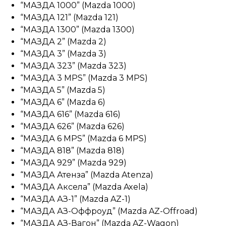
“МАЗДА 1000” (Mazda 1000)
“МАЗДА 121” (Mazda 121)
“МАЗДА 1300” (Mazda 1300)
“МАЗДА 2” (Mazda 2)
“МАЗДА 3” (Mazda 3)
“МАЗДА 323” (Mazda 323)
“МАЗДА 3 MPS” (Mazda 3 MPS)
“МАЗДА 5” (Mazda 5)
“МАЗДА 6” (Mazda 6)
“МАЗДА 616” (Mazda 616)
“МАЗДА 626” (Mazda 626)
“МАЗДА 6 MPS” (Mazda 6 MPS)
“МАЗДА 818” (Mazda 818)
“МАЗДА 929” (Mazda 929)
“МАЗДА Атенза” (Mazda Atenza)
“МАЗДА Аксела” (Mazda Axela)
“МАЗДА АЗ-1” (Mazda AZ-1)
“МАЗДА АЗ-Оффроуд” (Mazda AZ-Offroad)
“МАЗДА АЗ-Вагон” (Mazda AZ-Wagon)