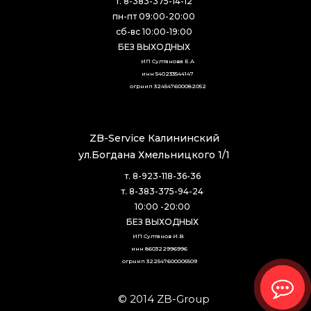
т. 8-383-375-14-12
пн-пт 09:00-20:00
сб-вс 10:00-19:00
БЕЗ ВЫХОДНЫХ
ИП Султанова Е.А
инн 540233544147
огрнип 324547600082052
ZB-Service Калининский
ул.Богдана Хмельницкого 1/1
т. 8-923-118-36-36
т. 8-383-375-94-24
10:00 -20:00
БЕЗ ВЫХОДНЫХ
ИП Султанов И.В. 
инн 860322996996
огрнип 322547600005509
© 2014 ZB-Group