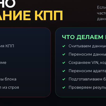
НО
Если
НИЕ КПП
част
данн
ЧТО ДЕЛАЕМ
ния КПП
Считываем данные
Переносим данны
име
Сохраняем VIN, к
Переносим адапта
ны блока
Подготавливаем б
 из строя
Проверяем резуль