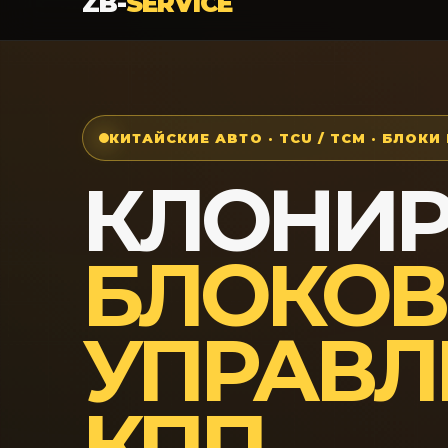
ZB-
SERVICE
КИТАЙСКИЕ АВТО · TCU / TCM · БЛОКИ
КЛОНИ
БЛОКОВ
УПРАВЛ
КПП