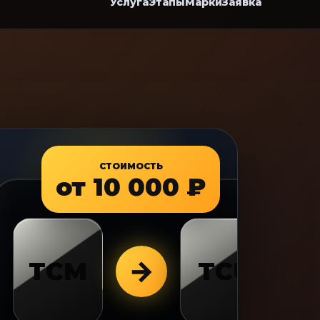
Услуга
Этапы
Марки
Заявка
СТОИМОСТЬ
от 10 000 ₽
→
TCM
TCU