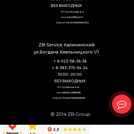
БЕЗ ВЫХОДНЫХ
ИП Султанова Е.А
инн 540233544147
огрнип 324547600082052
ZB-Service Калининский
ул.Богдана Хмельницкого 1/1
т. 8-923-118-36-36
т. 8-383-375-94-24
10:00 -20:00
БЕЗ ВЫХОДНЫХ
ИП Султанов И.В. 
инн 860322996996
огрнип 322547600005509
© 2014 ZB-Group