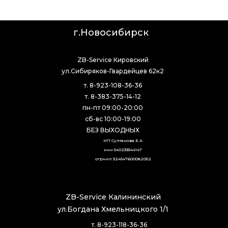
г.Новосибирск
ZB-Service Кировский
ул.Сибиряков-Гвардейцев 62к2
т. 8-923-108-36-36
т. 8-383-375-14-12
пн-пт 09:00-20:00
сб-вс 10:00-19:00
БЕЗ ВЫХОДНЫХ
ИП Султанова Е.А
инн 540233544147
огрнип 324547600082052
ZB-Service Калининский
ул.Богдана Хмельницкого 1/1
т. 8-923-118-36-36