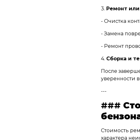
3.
Ремонт или
- Очистка конт
- Замена повр
- Ремонт пров
4.
Сборка и т
После заверше
уверенности в
---
###
Ст
бензона
Стоимость рем
характера неи