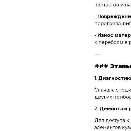
контактов и н
-
Повреждени
перегрева, ви
-
Износ матер
к перебоям в р
---
###
Этапы
1.
Диагностика
Сначала специ
других прибор
2.
Демонтаж р
Для доступа к
элементов куз