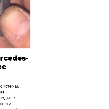
rcedes-
ce
 системы,
ем
водит к
овести