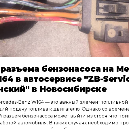
разъема бензонасоса на Me
64 в автосервисе "ZB-Servi
нский" в Новосибирске
rcedes-Benz W164 — это важный элемент топливной
ий подачу топлива к двигателю. Однако со времен
 разъем бензонасоса может выйти из строя, что при
аботой автомобиля. В таких случаях необходимо пр