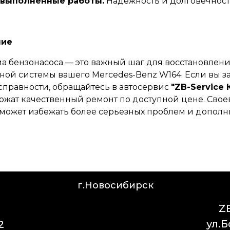
 выполненные работы.
Надежность и долговечность
ние
а бензонасоса — это важный шаг для восстановлен
ной системы вашего Mercedes-Benz W164. Если вы 
правности, обращайтесь в автосервис
"ZB-Service
ожат качественный ремонт по доступной цене. Сво
может избежать более серьезных проблем и допол
г.Новосибирск
Z
ул.Б
2