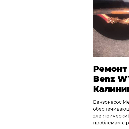
Ремонт 
Benz W1
Калини
Бензонасос Me
обеспечивающ
электрический
проблемам с р