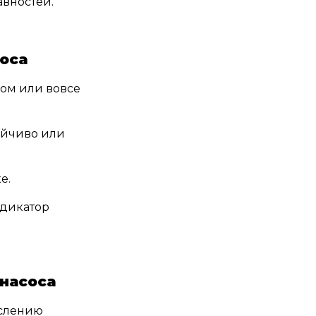
авностей.
оса
дом или вовсе
ойчиво или
е.
ндикатор
насоса
ислению