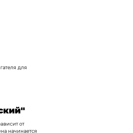
гателя для
ский"
ависит от
ена начинается