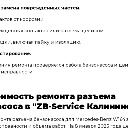
 замена поврежденных частей.
актов от коррозии.
ежденных контактов или разъема целиком.
одки, включая пайку и изоляцию.
естирование.
ния ремонта проверяется работа бензонасоса и дви
 исправности.
оимость ремонта разъема
соса в "ZB-Service Калинин
онта разъема бензонасоса для Mercedes-Benz W164 з
справности и объема работ. На 8 января 2025 года ц