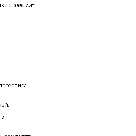
ики и зависит
тосервиса
лей.
го