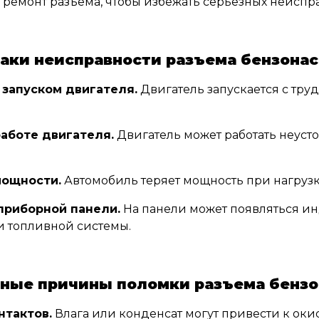
 ремонт разъема, чтобы избежать серьезных неиспр
аки неисправности разъема бензонас
запуском двигателя.
Двигатель запускается с тру
работе двигателя.
Двигатель может работать неуст
ощности.
Автомобиль теряет мощность при нагрузк
приборной панели.
На панели может появляться и
и топливной системы.
ные причины поломки разъема бензо
нтактов.
Влага или конденсат могут привести к ок