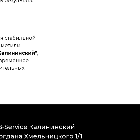
 результата.
ия стабильной
заметили
 Калининский"
,
евременное
нительных
B-Service Калининский
огдана Хмельницкого 1/1