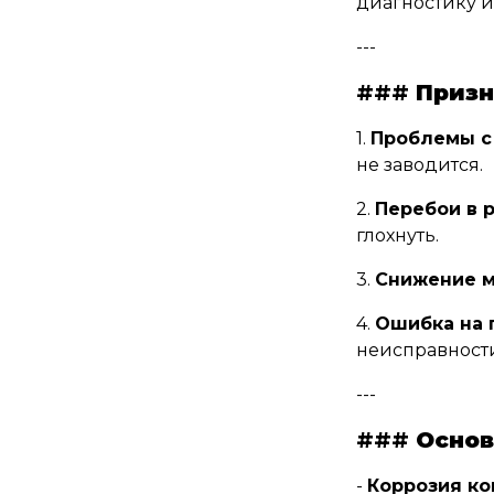
диагностику и
---
###
Призн
1.
Проблемы с 
не заводится.
2.
Перебои в 
глохнуть.
3.
Снижение м
4.
Ошибка на 
неисправност
---
###
Основ
-
Коррозия ко