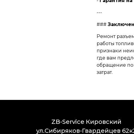
-
Гарантия на
---
###
Заключе
Ремонт разъем
работы топлив
признаки неис
где вам предл
обращение по
затрат.
ZB-Service Кировский
ул.Сибиряков-Гвардейцев 62к