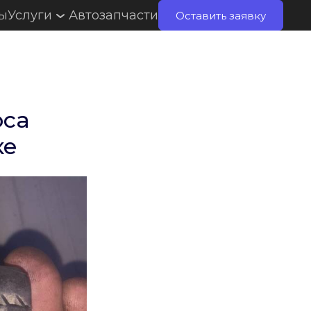
ты
Услуги
Автозапчасти
Оставить заявку
оса
ке