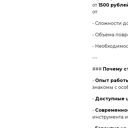
от
1500 рубле
от:
- Сложности до
- Объема повр
- Необходимос
---
###
Почему с
-
Опыт работы
знакомы с осо
-
Доступные 
-
Современно
инструмента и