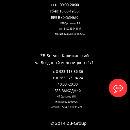
пн-пт 09:00-20:00
сб-вс 10:00-19:00
БЕЗ ВЫХОДНЫХ
ИП Султанова Е.А
инн 540233544147
огрнип 324547600082052
ZB-Service Калининский
ул.Богдана Хмельницкого 1/1
т. 8-923-118-36-36
т. 8-383-375-94-24
10:00 -20:00
БЕЗ ВЫХОДНЫХ
ИП Султанов И.В. 
инн 860322996996
огрнип 322547600005509
© 2014 ZB-Group