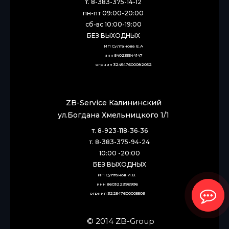
т. 8-383-375-14-12
пн-пт 09:00-20:00
сб-вс 10:00-19:00
БЕЗ ВЫХОДНЫХ
ИП Султанова Е.А
инн 540233544147
огрнип 324547600082052
ZB-Service Калининский
ул.Богдана Хмельницкого 1/1
т. 8-923-118-36-36
т. 8-383-375-94-24
10:00 -20:00
БЕЗ ВЫХОДНЫХ
ИП Султанов И.В. 
инн 860322996996
огрнип 322547600005509
© 2014 ZB-Group