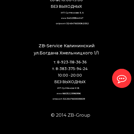
БЕЗ ВЫХОДНЫХ
ИП Султанова Е.А
инн 540233544147
огрнип 324547600082052
ZB-Service Калининский
ул.Богдана Хмельницкого 1/1
т. 8-923-118-36-36
т. 8-383-375-94-24
10:00 -20:00
БЕЗ ВЫХОДНЫХ
ИП Султанов И.В. 
инн 860322996996
огрнип 322547600005509
© 2014 ZB-Group