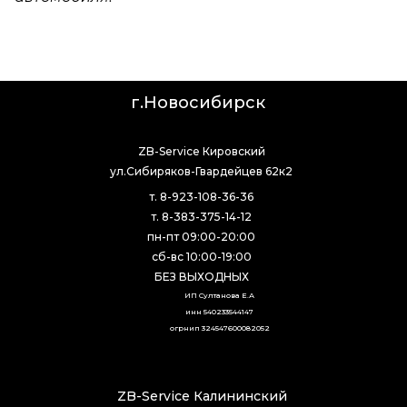
г.Новосибирск
ZB-Service Кировский
ул.Сибиряков-Гвардейцев 62к2
т. 8-923-108-36-36
т. 8-383-375-14-12
пн-пт 09:00-20:00
сб-вс 10:00-19:00
БЕЗ ВЫХОДНЫХ
ИП Султанова Е.А
инн 540233544147
огрнип 324547600082052
ZB-Service Калининский