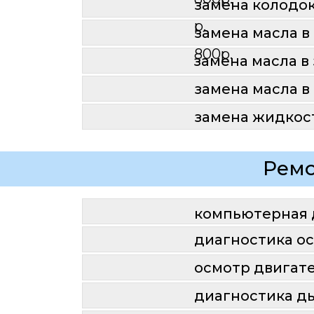
замена колодо
р.
замена масла 
800р.
замена масла 
замена масла 
замена жидкос
Рем
компьютерная 
диагностика о
осмотр двигат
диагностика д