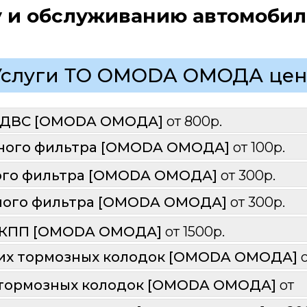
у и обслуживанию автомобил
Услуги ТО OMODA ОМОДА цен
ДВС [
OMODA ОМОДА
] 
от 800р.
ого фильтра [
OMODA ОМОДА
] 
от 100р.
го фильтра [
OMODA ОМОДА
] 
от 300р.
ого фильтра [
OMODA ОМОДА
] 
от 300р.
АКПП [OMODA ОМОДА] 
от 1500р.
их тормозных колодок [OMODA ОМОДА] 
 тормозных колодок [OMODA ОМОДА] 
от 