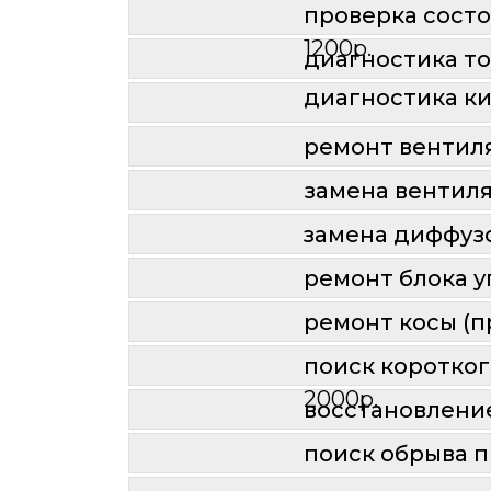
проверка сост
1200р.
диагностика т
диагностика к
ремонт вентил
замена вентил
замена диффуз
ремонт блока 
ремонт косы (
поиск коротко
2000р.
восcтановлени
поиск обрыва 