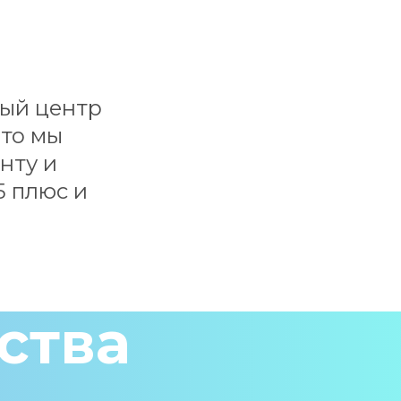
ый центр 
то мы 
ту и 
 плюс и 
ства