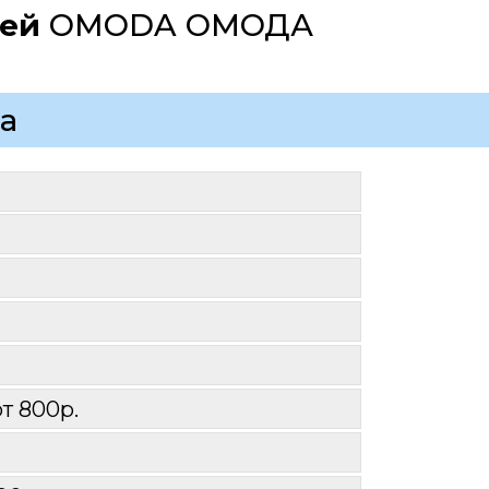
ей 
OMODA ОМОДА
а
от 800р.