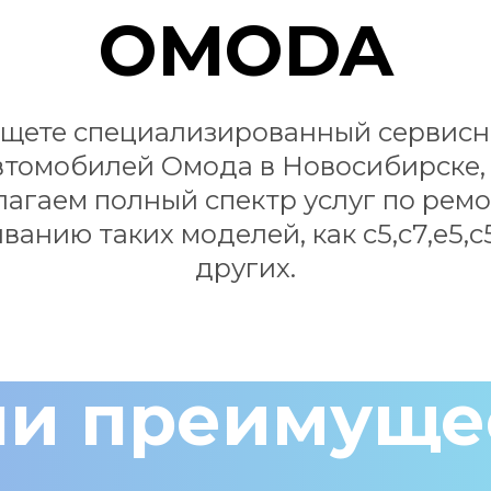
OMODA
ищете специализированный сервисн
втомобилей Омода в Новосибирске, 
агаем полный спектр услуг по ремон
анию таких моделей, как с5,с7,е5,с5
других.
и преимуще