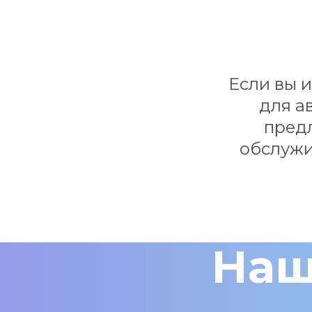
Если вы 
для а
предл
обслужив
Наш