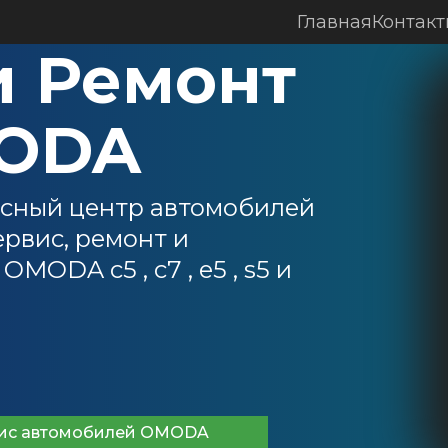
Главная
Контак
 Ремонт 
ODA
сный центр автомобилей 
вис, ремонт и 
ODA c5 , с7 , е5 , s5 и 
вис автомобилей OMODA