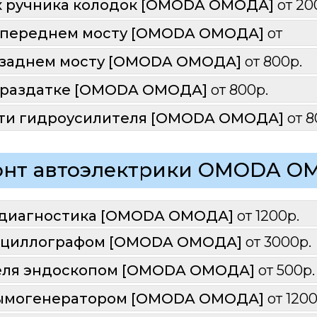
к ручника колодок [OMODA ОМОДА] 
от 20
в переднем мосту [OMODA ОМОДА] 
от 
в заднем мосту [OMODA ОМОДА] 
от 800р.
в раздатке [OMODA ОМОДА] 
от 800р.
ти гидроусилителя [OMODA ОМОДА] 
от 8
онт автоэлектрики OMODA О
диагностика [
OMODA ОМОДА
] 
от 1200р.
сциллографом [
OMODA ОМОДА
] 
от 3000р.
еля эндоскопом [OMODA ОМОДА] 
от 500р.
ымогенератором [
OMODA ОМОДА
] 
от 1200