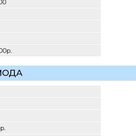
00 
00р.
МОДА
р.