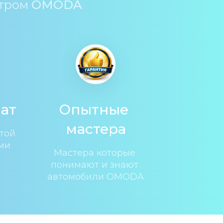
тром 
OMODA
ат
Опытные 
мастера
ой. 
ми
Мастера которые 
понимают и знают 
автомобили OMODA