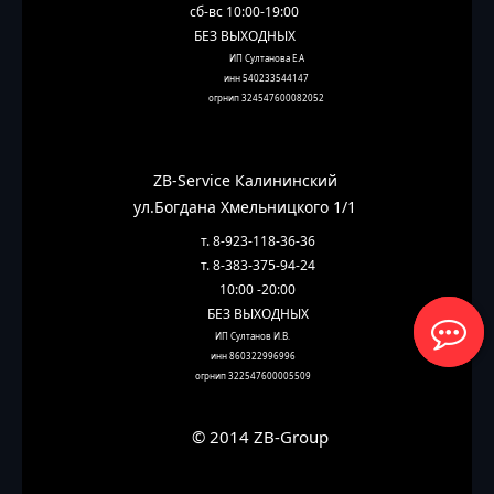
сб-вс 10:00-19:00
БЕЗ ВЫХОДНЫХ
ИП Султанова Е.А
инн 540233544147
огрнип 324547600082052
ZB-Service Калининский
ул.Богдана Хмельницкого 1/1
т. 8-923-118-36-36
т. 8-383-375-94-24
10:00 -20:00
БЕЗ ВЫХОДНЫХ
ИП Султанов И.В. 
инн 860322996996
огрнип 322547600005509
© 2014 ZB-Group