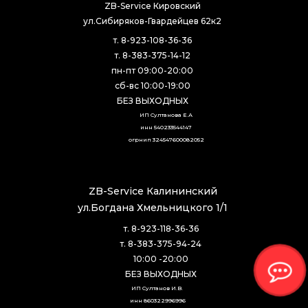
ZB-Service Кировский
ул.Сибиряков-Гвардейцев 62к2
т. 8-923-108-36-36
т. 8-383-375-14-12
пн-пт 09:00-20:00
сб-вс 10:00-19:00
БЕЗ ВЫХОДНЫХ
ИП Султанова Е.А
инн 540233544147
огрнип 324547600082052
ZB-Service Калининский
ул.Богдана Хмельницкого 1/1
т. 8-923-118-36-36
т. 8-383-375-94-24
10:00 -20:00
БЕЗ ВЫХОДНЫХ
ИП Султанов И.В. 
инн 860322996996